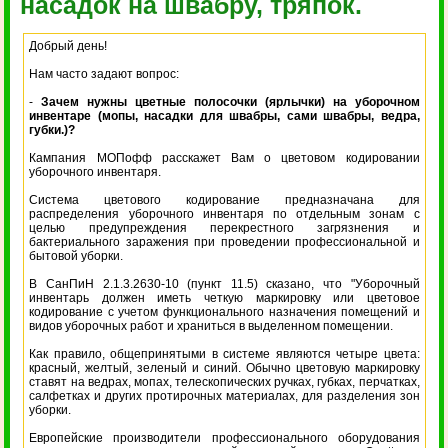
насадок на швабру, тряпок.
Добрый день!
Нам часто задают вопрос:
-
Зачем нужны цветные полосочки (ярлычки) на уборочном
инвентаре (мопы, насадки для швабры, сами швабры, ведра,
губки.)?
Кампания МОПофф расскажет Вам о цветовом кодировании
уборочного инвентаря.
Система цветового кодирование предназначана для
распределения уборочного инвентаря по отдельным зонам с
целью предупреждения перекрестного загрязнения и
бактериального заражения при проведении профессиональной и
бытовой уборки.
В СанПиН 2.1.3.2630-10 (пункт 11.5) сказано, что "Уборочный
инвентарь должен иметь четкую маркировку или цветовое
кодирование с учетом функционального назначения помещений и
видов уборочных работ и храниться в выделенном помещении.
Как правило, общепринятыми в системе являются четыре цвета:
красный, желтый, зеленый и синий. Обычно цветовую маркировку
ставят на ведрах, мопах, телескопических ручках, губках, перчатках,
салфетках и других протирочных материалах, для разделения зон
уборки.
Европейские производители профессионального оборудования