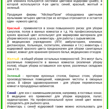
для клининга пользуются системой цветовой кодировки Quattro, в
которой используются 4-ре цвета: синий, красный, желтый и
зеленый.
Продукция фирмы "АйсбергПром" оборудована цветными
ярлычками четырех цветов (три из которых отрезаются и остается
один - нужного цвета).
Красный
- применяется в зонах повышенного риска: для уборки
санузлов, полов в ванных комнатах и т.д. На профессиональных
кухнях красный цвет используют для маркировки материала для
уборки мясного цеха, а инвентарь - для работы с сырым мясом.
В медицинских учреждениях (ЛПУ, амбулаториях, клиниках,
диспансерах, больницах, госпиталях, клиниках и т.п.) инвентарь с
кодировкой красного цвета предназначен для уборки санитарных
комнат, комнат для хранения грязного белья, медицинских отходов.
Желтый
- в общей уборке остальных поверхностей. Это могут быть
различные поверхности в ванных комнатах (исключая уборку
полов), общая уборка оставшихся зон кухни, различных складских
зон и т.п.
Зеленый
- протирки кухонных столов, барных стоек, уборки
производственных помещений, наведения чистоты в овощных
цехах. В сфере здравоохранения - для уборки перевязочных
комнат и процедурных кабинетов.
Синий
- для зон с наименьшим риском, например, в гостевых зонах.
В медицине его применяют для уборки коридоров, палат,
ординаторских. На профессиональной кухне синий цвет можно
определить для рыбного цеха.
Инвентарь с синей кодировкой также можно использовать для