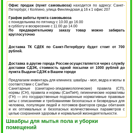
Офис продаж (пункт самовывоза)
находится по адресу: Санкт-
Петербург, г Колпино, улица Финляндская д 16 к 1 офис 207
График работы пункта самовывоза
с понедельника по пятницу с 10.00 до 16.00
в субботу и воскресение с 11.00 до 14.00
По предварительному заказу товар можно забирать
круглосуточно
Доставка ТК СДЕК по Санкт-Петербургу будет стоит от 700
рублей.
Доставка в другие города России осуществляется через службу
доставки СДЭК, стоимость одной посылки от 1000 рублей до
пункта Выдачи СДЭК в Вашем городе
Предлагаем инвентарь для клининга: швабры - моп, ведра и мопы в
соответствии с СанПин
Санитарные (санитарно-эпидемиологические) правила (СП),
нормы (СН), правила и нормы (СанПиН), гигиенические нормативы
(ГН) — это государственные подзаконные нормативные правовые
акты с описаниями и требованиями безопасных и безвредных для
человека, популяции людей и потомков факторов среды обитания
и их оптимальных и безопасных количественных параметров с
целью сохранения здоровья и нормальной жизнедеятельности.
Швабры для мытья пола и уборки
помещений