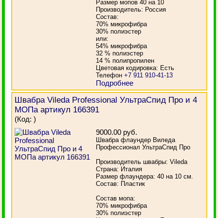
Размер мопов 40 на 10
Производитель: Россия
Состав:
70% микрофибра
30% полиэстер
или:
54% микрофибра
32 % полиэстер
14 % полипропилен
Цветовая кодировка: Есть
Телефон
+7 911 910-41-13
Подробнее
Швабра Vileda Professional УльтраСпид Про и 4
МОПа артикул 166391
(Код:
)
9000.00 руб.
Швабра флаундер Виледа
Профессионал УльтраСпид Про
Производитель швабры: Vileda
Страна: Италия
Размер флаундера: 40 на 10 см.
Состав: Пластик
Состав мопа:
70% микрофибра
30% полиэстер