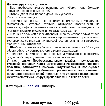
Дорогие друзья предлагаем:
- Вам профессиональное решение для уборки пола больших
производственных помещениий
- Швабры для мытья полов в домашних условиях.
У нас вы сможете купить:
1. Швабры для мытья полов с флаундером 40 см с Мопами из
микрофибры, которые отлично отмывают поверхности из
ламината, кафеля, каменных полов в небольших помещениях, в
комнатах квартир, в офисах и небольших магазинах.
2. Швабры с отжимом с флаундерами 50 сантиметров подходят для
мытья полов в больших помещениях: промышленных предприятий,
торговых залов в магазинах шаговой доступности типа Пятерочка,
Магнит, Дикси, Фикспрайс.
3. Швабра для влажной уборки с флаундером рамкой на 60 см для
уборки офисных центров, спорт залов и аква парков.
4. Тележки для уборки одноведерные, двухведерные с отжимом
ведра по 25 литров, двухцветные: синие и красные.
У нас только Профессиональные швабры производства
турецкой компании Хантс изготовлены из хорошего прочного
пластика, отличаются высокой надежностью и пользуются
большим спросом у работников профессионального клининга,
флаундер оснащен одной педалью для удобного складывания
и системой отжима без рук, крепление МОПа типа хлястик.
Категория -
Главная
Швабры
Итоговая сумма:
0.00 руб.