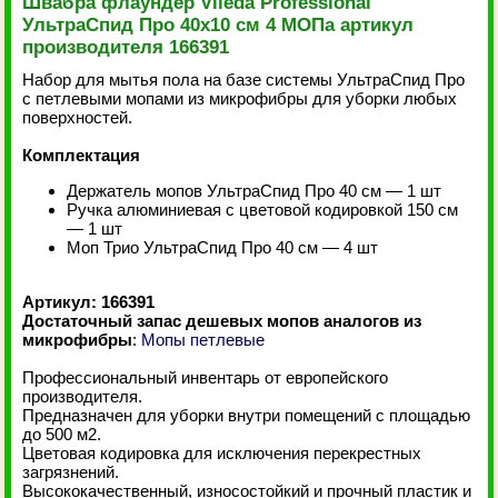
Швабра флаундер Vileda Professional
УльтраСпид Про 40x10 см 4 МОПа артикул
производителя 166391
Набор для мытья пола на базе системы УльтраСпид Про
с петлевыми мопами из микрофибры для уборки любых
поверхностей.
Комплектация
Держатель мопов УльтраСпид Про 40 см — 1 шт
Ручка алюминиевая с цветовой кодировкой 150 см
— 1 шт
Моп Трио УльтраСпид Про 40 см — 4 шт
Артикул: 166391
Достаточный запас дешевых мопов аналогов из
микрофибры
:
Мопы петлевые
Профессиональный инвентарь от европейского
производителя.
Предназначен для уборки внутри помещений с площадью
до 500 м2.
Цветовая кодировка для исключения перекрестных
загрязнений.
Высококачественный, износостойкий и прочный пластик и