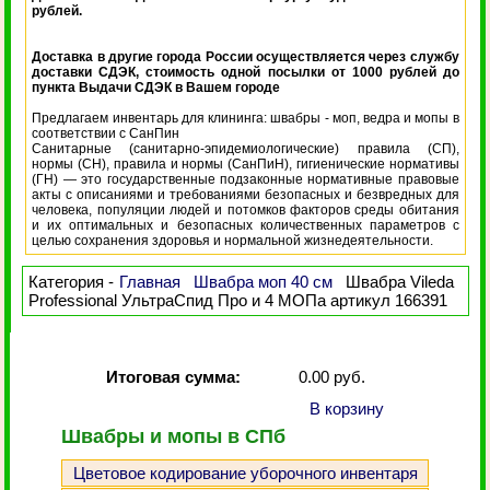
рублей.
Доставка в другие города России осуществляется через службу
доставки СДЭК, стоимость одной посылки от 1000 рублей до
пункта Выдачи СДЭК в Вашем городе
Предлагаем инвентарь для клининга: швабры - моп, ведра и мопы в
соответствии с СанПин
Санитарные (санитарно-эпидемиологические) правила (СП),
нормы (СН), правила и нормы (СанПиН), гигиенические нормативы
(ГН) — это государственные подзаконные нормативные правовые
акты с описаниями и требованиями безопасных и безвредных для
человека, популяции людей и потомков факторов среды обитания
и их оптимальных и безопасных количественных параметров с
целью сохранения здоровья и нормальной жизнедеятельности.
Категория -
Главная
Швабра моп 40 см
Швабра Vileda
Professional УльтраСпид Про и 4 МОПа артикул 166391
Итоговая сумма:
0.00 руб.
В корзину
Швабры и мопы в СПб
Цветовое кодирование уборочного инвентаря