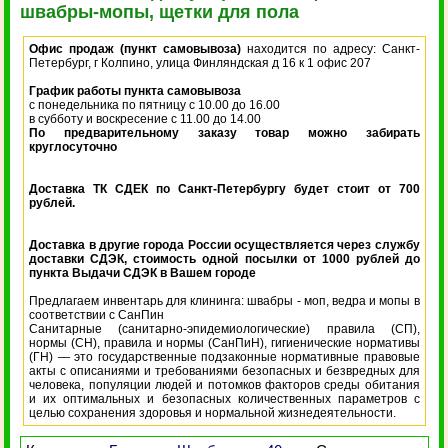
швабры-мопы, щетки для пола
Офис продаж (пункт самовывоза)
находится по адресу: Санкт-
Петербург, г Колпино, улица Финляндская д 16 к 1 офис 207
График работы пункта самовывоза
с понедельника по пятницу с 10.00 до 16.00
в субботу и воскресение с 11.00 до 14.00
По предварительному заказу товар можно забирать
круглосуточно
Доставка ТК СДЕК по Санкт-Петербургу будет стоит от 700
рублей.
Доставка в другие города России осуществляется через службу
доставки СДЭК, стоимость одной посылки от 1000 рублей до
пункта Выдачи СДЭК в Вашем городе
Предлагаем инвентарь для клининга: швабры - моп, ведра и мопы в
соответствии с СанПин
Санитарные (санитарно-эпидемиологические) правила (СП),
нормы (СН), правила и нормы (СанПиН), гигиенические нормативы
(ГН) — это государственные подзаконные нормативные правовые
акты с описаниями и требованиями безопасных и безвредных для
человека, популяции людей и потомков факторов среды обитания
и их оптимальных и безопасных количественных параметров с
целью сохранения здоровья и нормальной жизнедеятельности.