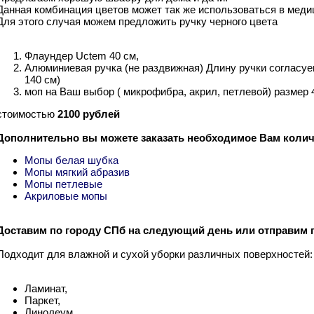
Данная комбинация цветов может так же использоваться в меди
Для этого случая можем предложить ручку черного цвета
Флаундер Uctem 40 см,
Алюминиевая ручка (не раздвижная) Длину ручки согласуе
140 см)
моп на Ваш выбор ( микрофибра, акрил, петлевой) размер 
стоимостью
2100 рублей
Дополнительно вы можете заказать необходимое Вам коли
Мопы белая шубка
Мопы мягкий абразив
Мопы петлевые
Акриловые мопы
Доставим по городу СПб на следующий день или отправим 
Подходит для влажной и сухой уборки различных поверхностей:
Ламинат,
Паркет,
Линолеум,