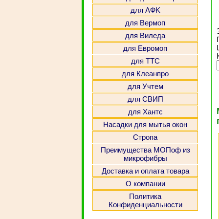
для АФK
для Вермоп
для Виледа
для Евромоп
для ТТС
для Клеанпро
для Учтем
для СВИП
для Хантс
Насадки для мытья окон
Стропа
Преимущества МОПоф из
микрофибры
Доставка и оплата товара
О компании
Политика
Конфиденциальности