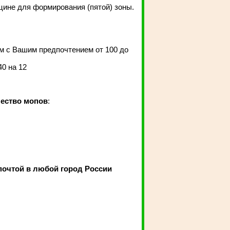
цине для формирования (пятой) зоны.
м с Вашим предпочтением от 100 до
40 на 12
чество мопов
:
почтой в любой город России