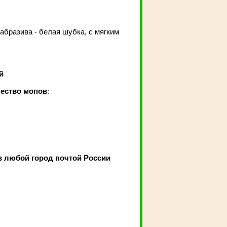
абразива - белая шубка, с мягким
й
чество мопов
:
в любой город почтой России