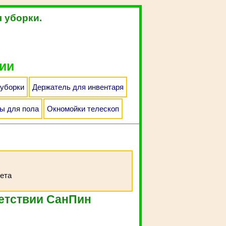
я уборки.
ии
 уборки
Держатель для инвентаря
ы для пола
Окномойки телескоп
ветствии СанПин