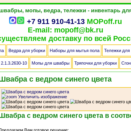
 швабры, мопы, ведра, тележки - инвентарь дл
+7 911 910-41-13
MOPoff.ru
E-mail: mopoff@bk.ru
уществляем доставку по всей Росс
ла
Ведра для уборки
Наборы для мытья пола
Тележки для
2.1.3.2630-10
Мопы для швабры
Тряпочки для уборки
Сгон
Швабра с ведром синего цвета
Увеличить изображение
Швабра с ведром синего цвета в соот
Предлагаем Вам готовое решение: