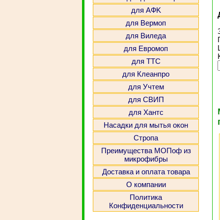
для АФK
для Вермоп
для Виледа
для Евромоп
для ТТС
для Клеанпро
для Учтем
для СВИП
для Хантс
Насадки для мытья окон
Стропа
Преимущества МОПоф из
микрофибры
Доставка и оплата товара
О компании
Политика
Конфиденциальности