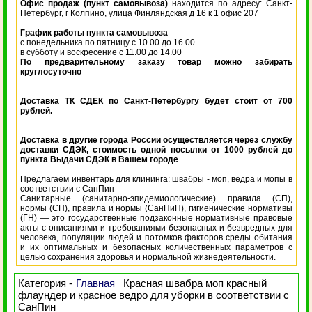
Офис продаж (пункт самовывоза)
находится по адресу: Санкт-
Петербург, г Колпино, улица Финляндская д 16 к 1 офис 207
График работы пункта самовывоза
с понедельника по пятницу с 10.00 до 16.00
в субботу и воскресение с 11.00 до 14.00
По предварительному заказу товар можно забирать
круглосуточно
Доставка ТК СДЕК по Санкт-Петербургу будет стоит от 700
рублей.
Доставка в другие города России осуществляется через службу
доставки СДЭК, стоимость одной посылки от 1000 рублей до
пункта Выдачи СДЭК в Вашем городе
Предлагаем инвентарь для клининга: швабры - моп, ведра и мопы в
соответствии с СанПин
Санитарные (санитарно-эпидемиологические) правила (СП),
нормы (СН), правила и нормы (СанПиН), гигиенические нормативы
(ГН) — это государственные подзаконные нормативные правовые
акты с описаниями и требованиями безопасных и безвредных для
человека, популяции людей и потомков факторов среды обитания
и их оптимальных и безопасных количественных параметров с
целью сохранения здоровья и нормальной жизнедеятельности.
Категория -
Главная
Красная швабра моп красный
флаундер и красное ведро для уборки в соответствии с
СанПин